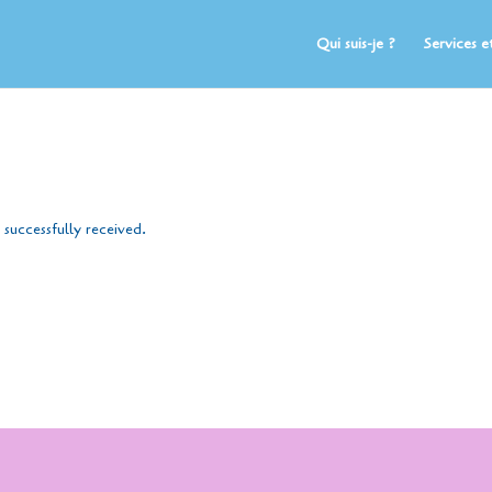
Qui suis-je ?
Services et
successfully received.