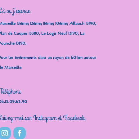
Là ou j’exerce
Marseille 13ème; 12ème; 11ème; 10ème; Allauch 13190,
Plan de Cuques 13380, Le Logis Neuf 13190, La
Pounche 13190.
Pour les évènements dans un rayon de 60 km autour
de Marseille
Téléphone
06.13.09.63.90
Suivez-moi sur Instagram et Facebook